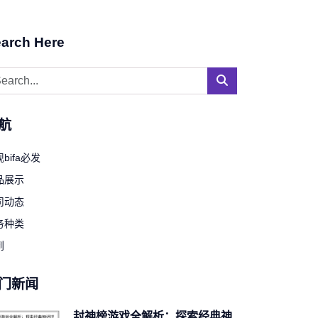
arch Here
航
bifa必发
品展示
司动态
务种类
到
门新闻
封神榜游戏全解析：探索经典神