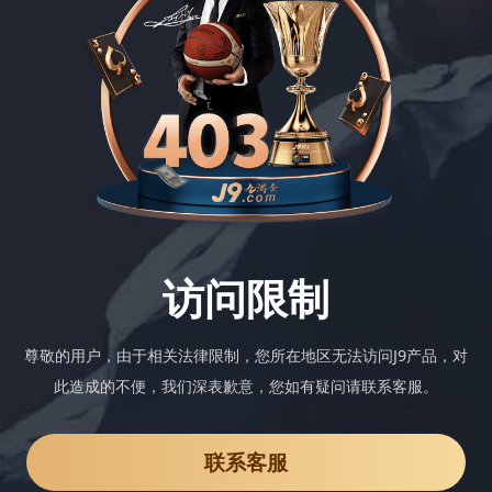
访问限制
尊敬的用户，由于相关法律限制，您所在地区无法访问J9产品，对
此造成的不便，我们深表歉意，您如有疑问请联系客服。
联系客服