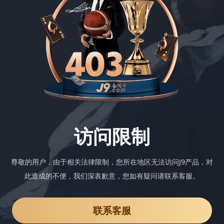
访问限制
尊敬的用户，由于相关法律限制，您所在地区无法访问J9产品，对
此造成的不便，我们深表歉意，您如有疑问请联系客服。
联系客服