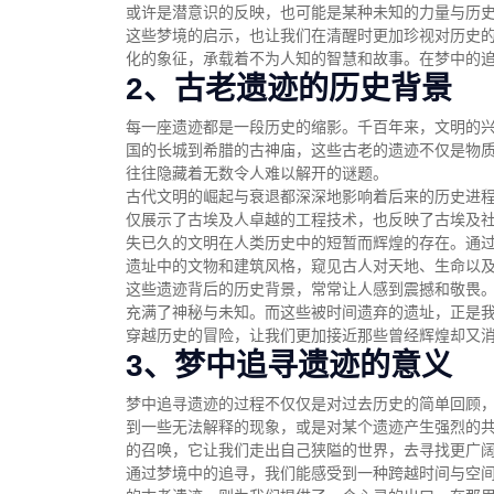
或许是潜意识的反映，也可能是某种未知的力量与历
这些梦境的启示，也让我们在清醒时更加珍视对历史
化的象征，承载着不为人知的智慧和故事。在梦中的
2、古老遗迹的历史背景
每一座遗迹都是一段历史的缩影。千百年来，文明的
国的长城到希腊的古神庙，这些古老的遗迹不仅是物
往往隐藏着无数令人难以解开的谜题。
古代文明的崛起与衰退都深深地影响着后来的历史进
仅展示了古埃及人卓越的工程技术，也反映了古埃及
失已久的文明在人类历史中的短暂而辉煌的存在。通
遗址中的文物和建筑风格，窥见古人对天地、生命以
这些遗迹背后的历史背景，常常让人感到震撼和敬畏
充满了神秘与未知。而这些被时间遗弃的遗址，正是
穿越历史的冒险，让我们更加接近那些曾经辉煌却又
3、梦中追寻遗迹的意义
梦中追寻遗迹的过程不仅仅是对过去历史的简单回顾
到一些无法解释的现象，或是对某个遗迹产生强烈的
的召唤，它让我们走出自己狭隘的世界，去寻找更广
通过梦境中的追寻，我们能感受到一种跨越时间与空