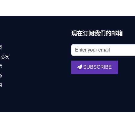
现在订阅我们的邮箱
页
fa必发
示
SUBSCRIBE
态
类
Copyright ©
必发bifa唯一官方网站
.