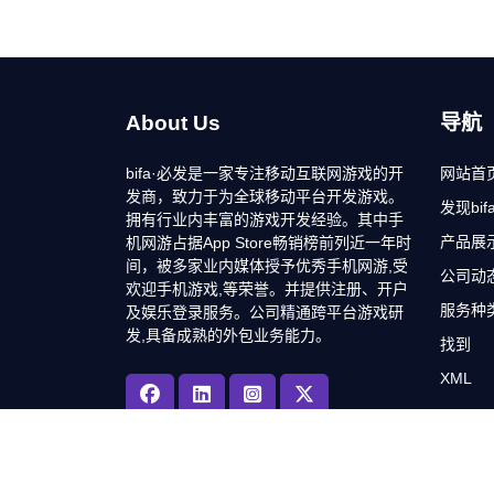
About Us
导航
bifa·必发是一家专注移动互联网游戏的开
网站首
发商，致力于为全球移动平台开发游戏。
发现bi
拥有行业内丰富的游戏开发经验。其中手
产品展
机网游占据App Store畅销榜前列近一年时
间，被多家业内媒体授予优秀手机网游,受
公司动
欢迎手机游戏,等荣誉。并提供注册、开户
服务种
及娱乐登录服务。公司精通跨平台游戏研
发,具备成熟的外包业务能力。
找到
XML