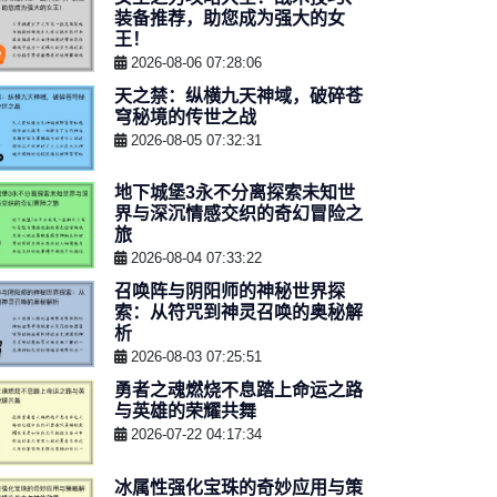
装备推荐，助您成为强大的女
王！
2026-08-06 07:28:06
天之禁：纵横九天神域，破碎苍
穹秘境的传世之战
2026-08-05 07:32:31
地下城堡3永不分离探索未知世
界与深沉情感交织的奇幻冒险之
旅
2026-08-04 07:33:22
召唤阵与阴阳师的神秘世界探
索：从符咒到神灵召唤的奥秘解
析
2026-08-03 07:25:51
勇者之魂燃烧不息踏上命运之路
与英雄的荣耀共舞
2026-07-22 04:17:34
冰属性强化宝珠的奇妙应用与策