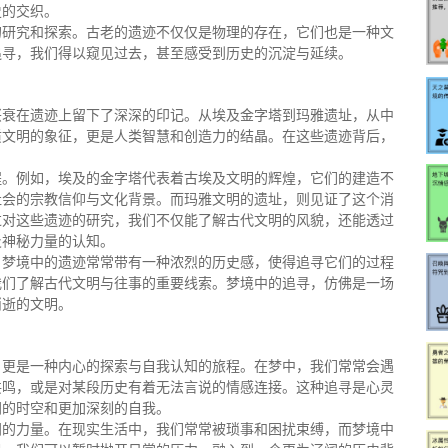
史的交织。
的研究和探索。古老的遗迹不仅仅是物理的存在，它们也是一种文
追寻，我们得以窥见过去，甚至感受到历史的沉淀与延续。
兴衰在遗迹上留下了深深的印记。从埃及金字塔到玛雅遗址，从中
质文明的象征，更是人类智慧和创造力的结晶。在这些遗迹背后，
程。例如，埃及的金字塔代表着古埃及文明的辉煌，它们的建造不
社会的宗教信仰与文化背景。而玛雅文明的遗址，则见证了这个消
过对这些遗迹的研究，我们不仅能了解古代文明的风貌，还能透过
及神秘力量的认知。
。梦境中的遗迹常常带有一种浓烈的历史感，使得追寻它们的过程
我们了解古代文明与往事的重要线索。梦境中的追寻，仿佛是一场
消逝的文明。
，更是一种内心的探索与自我认知的旅程。在梦中，我们常常会遇
共鸣，或是对某段历史有着无法言说的情感连接。这种追寻是心灵
阔的时空和更加深刻的自我。
间的力量。在现实生活中，我们常常被琐事和困扰束缚，而梦境中