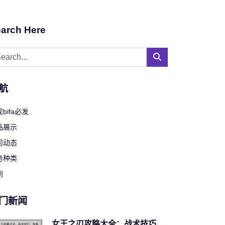
arch Here
航
bifa必发
品展示
司动态
务种类
到
门新闻
女王之刃攻略大全：战术技巧、