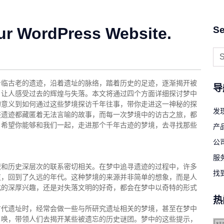
ur WordPress Website.
Se
身临古老的遗迹，沿着遗址的脉络，踏着历史的足迹，逐渐揭开被
导
，让人感受过去的辉煌与失落。本文将通过四个方面详细探讨梦中
的意义到如何通过这些梦境探访千年往事，带你走进这一神秘的探
发现
座遗迹都藏匿着无法言喻的故事，而每一次梦境中的访古之旅，都
，希望你能够和我们一起，走进那个千年古迹的梦境，去寻找那些
产
公
服
识和历史深层次的联系密切相关。在梦中追寻遗迹的过程中，许多
找
道，回到了久远的年代。这种梦境的来源并非简单的想象，而是人
化的深厚兴趣，还是对失落文明的好奇，都会在梦中以奇特的形式
热
古代遗址时，经常会做一些与所研究遗址相关的梦境，甚至在梦中
召唤，带领人们去揭开某些被遗忘的历史谜团。梦中的这些提示，