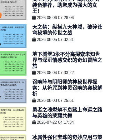
装备推荐，助您成为强大的女
王！
2026-08-06 07:28:06
天之禁：纵横九天神域，破碎苍
穹秘境的传世之战
2026-08-05 07:32:31
地下城堡3永不分离探索未知世
界与深沉情感交织的奇幻冒险之
旅
2026-08-04 07:33:22
召唤阵与阴阳师的神秘世界探
索：从符咒到神灵召唤的奥秘解
析
2026-08-03 07:25:51
勇者之魂燃烧不息踏上命运之路
与英雄的荣耀共舞
2026-07-22 04:17:34
冰属性强化宝珠的奇妙应用与策