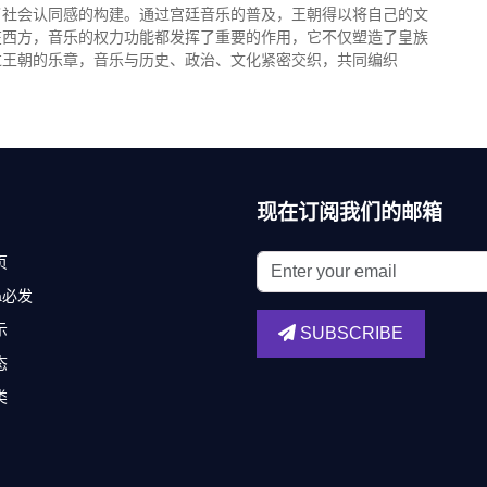
了社会认同感的构建。通过宫廷音乐的普及，王朝得以将自己的文
在西方，音乐的权力功能都发挥了重要的作用，它不仅塑造了皇族
过王朝的乐章，音乐与历史、政治、文化紧密交织，共同编织
现在订阅我们的邮箱
页
fa必发
示
SUBSCRIBE
态
类