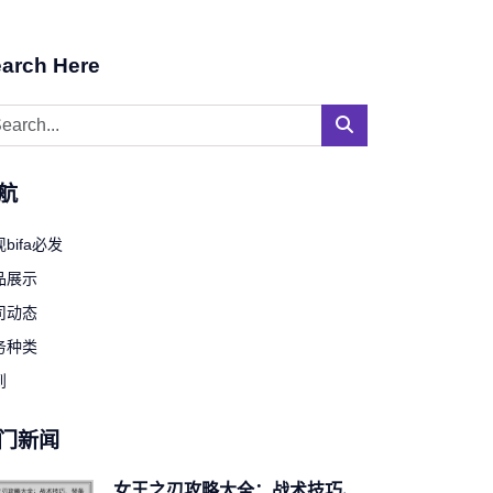
arch Here
航
bifa必发
品展示
司动态
务种类
到
门新闻
女王之刃攻略大全：战术技巧、