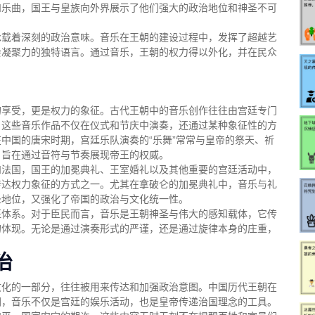
和乐曲，国王与皇族向外界展示了他们强大的政治地位和神圣不可
承载着深刻的政治意味。音乐在王朝的建设过程中，发挥了超越艺
会凝聚力的独特语言。通过音乐，王朝的权力得以外化，并在民众
的享受，更是权力的象征。古代王朝中的音乐创作往往由宫廷专门
。这些音乐作品不仅在仪式和节庆中演奏，还通过某种象征性的方
中国的唐宋时期，宫廷乐队演奏的“乐舞”常常与皇帝的祭天、祈
，旨在通过音符与节奏展现帝王的权威。
和法国，国王的加冕典礼、王室婚礼以及其他重要的宫廷活动中，
传达权力象征的方式之一。尤其在拿破仑的加冕典礼中，音乐与礼
圣地位，又强化了帝国的政治与文化统一性。
征体系。对于臣民而言，音乐是王朝神圣与伟大的感知载体，它传
的体现。无论是通过演奏形式的严谨，还是通过旋律本身的庄重，
治
文化的一部分，往往被用来传达和加强政治意图。中国历代王朝在
朝，音乐不仅是宫廷的娱乐活动，也是皇帝传递治国理念的工具。