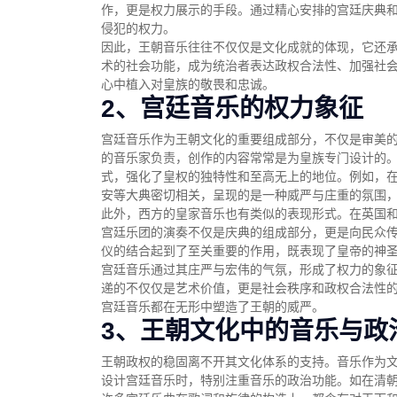
作，更是权力展示的手段。通过精心安排的宫廷庆典
侵犯的权力。
因此，王朝音乐往往不仅仅是文化成就的体现，它还
术的社会功能，成为统治者表达政权合法性、加强社
心中植入对皇族的敬畏和忠诚。
2、宫廷音乐的权力象征
宫廷音乐作为王朝文化的重要组成部分，不仅是审美
的音乐家负责，创作的内容常常是为皇族专门设计的
式，强化了皇权的独特性和至高无上的地位。例如，在
安等大典密切相关，呈现的是一种威严与庄重的氛围
此外，西方的皇家音乐也有类似的表现形式。在英国
宫廷乐团的演奏不仅是庆典的组成部分，更是向民众
仪的结合起到了至关重要的作用，既表现了皇帝的神
宫廷音乐通过其庄严与宏伟的气氛，形成了权力的象
递的不仅仅是艺术价值，更是社会秩序和政权合法性
宫廷音乐都在无形中塑造了王朝的威严。
3、王朝文化中的音乐与政
王朝政权的稳固离不开其文化体系的支持。音乐作为
设计宫廷音乐时，特别注重音乐的政治功能。如在清