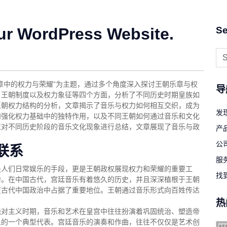
ur WordPress Website.
Se
章中的权力与荣耀”为主题，通过多个角度深入探讨王朝乐章与权
导
、王朝制度以及权力象征等四个方面，分析了不同历史时期皇族如
王朝权力结构的分析，文章揭示了音乐与权力如何相互交织，成为
发现
和强化权力基础中的独特作用，以及不同王朝如何通过音乐和文化
过对不同历史阶段的音乐文化现象进行总结，文章展现了音乐与政
产
公
联系
服
是人们日常娱乐的手段，更是王朝政权展现权力和荣耀的重要工
找
力。在中国古代，宫廷音乐有着悠久的历史，并且深深植根于王朝
在古代中国政治中占据了重要地位。王朝通过音乐形式向百姓传达
热
绝对主义时期，音乐和艺术在皇宫中往往扮演着巩固统治、塑造帝
象的一个典型代表。宫廷音乐的演奏和作曲，往往不仅仅是艺术创