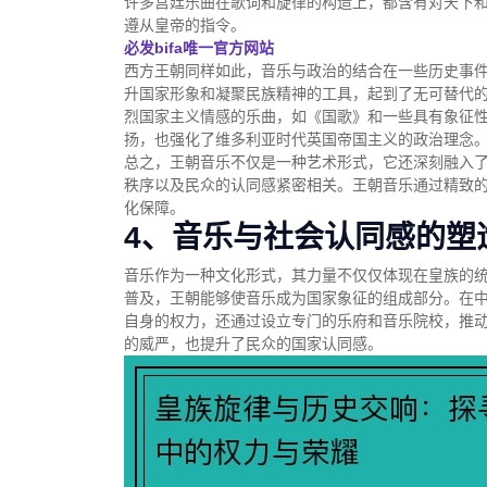
许多宫廷乐曲在歌词和旋律的构造上，都含有对天下
遵从皇帝的指令。
必发bifa唯一官方网站
西方王朝同样如此，音乐与政治的结合在一些历史事
升国家形象和凝聚民族精神的工具，起到了无可替代
烈国家主义情感的乐曲，如《国歌》和一些具有象征
扬，也强化了维多利亚时代英国帝国主义的政治理念
总之，王朝音乐不仅是一种艺术形式，它还深刻融入
秩序以及民众的认同感紧密相关。王朝音乐通过精致
化保障。
4、音乐与社会认同感的塑
音乐作为一种文化形式，其力量不仅仅体现在皇族的
普及，王朝能够使音乐成为国家象征的组成部分。在
自身的权力，还通过设立专门的乐府和音乐院校，推
的威严，也提升了民众的国家认同感。