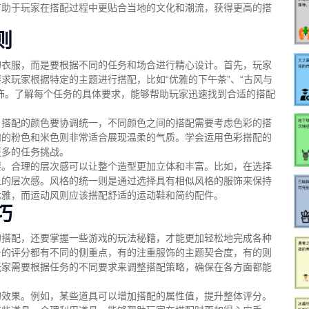
有助于玩家在搭配过程中更贴合当地的文化和潮流，获得更高的搭
则
的衣服，而是要根据不同的任务和场合进行精心设计。首先，玩家
求玩家根据特定的主题进行搭配，比如“优雅的下午茶”、“古风与
饰。了解每个任务的具体要求，能够帮助玩家迅速找到合适的搭配
，搭配的颜色要协调统一，不同颜色之间的搭配需要考虑色彩的搭
和的粉色和米色则非常适合展现温柔的气质。学会运用色彩搭配的
更多的任务挑战。
要。合理的层次感可以让整个造型更加立体和丰富。比如，在选择
上的层次感。风格的统一则是通过选择具有相似风格的服饰来保持
优雅，而运动风则应该搭配舒适的运动鞋和简约配件。
巧
的搭配，还要掌握一些游戏的玩法秘籍，才能更加轻松地完成各种
务的评分都有不同的侧重点，有的注重服饰的主题契合度，有的则
玩家需要根据任务的不同要求来调整搭配策略，确保在各方面都能
的效果。例如，某些道具可以增加搭配的属性值，提升整体评分。