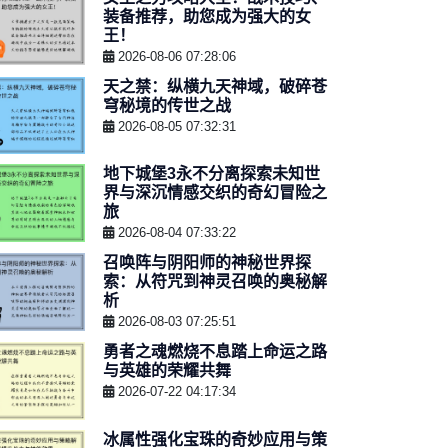
装备推荐，助您成为强大的女
王！
2026-08-06 07:28:06
天之禁：纵横九天神域，破碎苍
穹秘境的传世之战
2026-08-05 07:32:31
地下城堡3永不分离探索未知世
界与深沉情感交织的奇幻冒险之
旅
2026-08-04 07:33:22
召唤阵与阴阳师的神秘世界探
索：从符咒到神灵召唤的奥秘解
析
2026-08-03 07:25:51
勇者之魂燃烧不息踏上命运之路
与英雄的荣耀共舞
2026-07-22 04:17:34
冰属性强化宝珠的奇妙应用与策