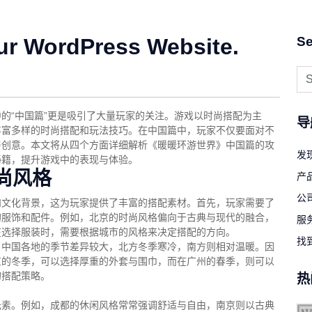
ur WordPress Website.
Se
的“中国篇”更是吸引了大量玩家的关注。游戏以时尚搭配为主
导
丰富多样的时尚搭配和玩法技巧。在中国篇中，玩家不仅要面对不
与创意。本文将从四个方面详细解析《暖暖环游世界》中国篇的攻
发现
秘籍，提升游戏中的表现与体验。
尚风格
产
公
和文化背景，这为玩家提供了丰富的搭配素材。首先，玩家需要了
的服饰和配件。例如，北京的时尚风格偏向于古典与现代的融合，
服
在选择服装时，需要根据城市的风格来决定搭配的方向。
找
。中国各地的季节差异较大，北方冬季寒冷，南方则相对温暖。因
京的冬季，可以选择厚重的外套与围巾，而在广州的春季，则可以
的搭配策略。
热
元素。例如，成都的休闲风格常常强调舒适与自由，南京则以古典