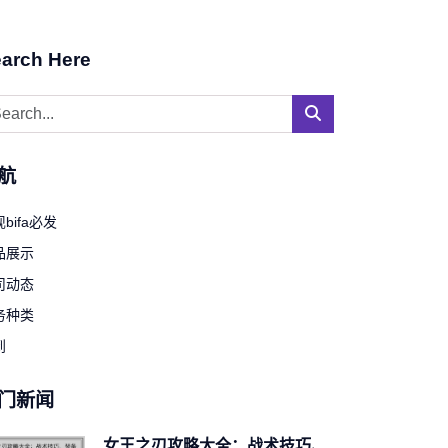
arch Here
航
bifa必发
品展示
司动态
务种类
到
门新闻
女王之刃攻略大全：战术技巧、