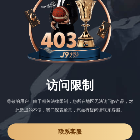
访问限制
尊敬的用户，由于相关法律限制，您所在地区无法访问J9产品，对
此造成的不便，我们深表歉意，您如有疑问请联系客服。
联系客服